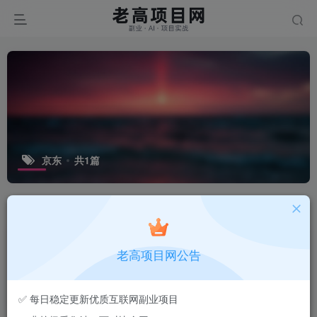
京东
共1篇
排序
更新
浏览
点赞
评论
【2026.06.17】京东短视频带货实操详
老高项目网公告
解：零基础轻资产操作，不露脸不直
播，通过短视频获取佣金收益
会员专属
实操项目
电商项目
自媒
老高
74
✅ 每日稳定更新优质互联网副业项目