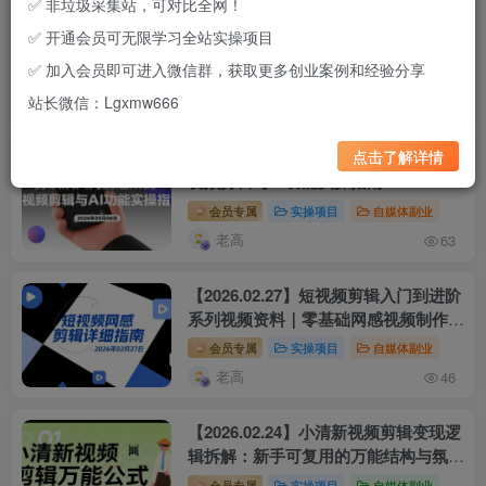
✅ 非垃圾采集站，可对比全网！
【2026.06.24】剪映专业版全流程学习
✅ 开通会员可无限学习全站实操项目
指南：从零基础到AI高效剪辑，打造短
视频内容生产能力
✅ 加入会员即可进入微信群，获取更多创业案例和经验分享
会员专属
实操项目
自媒体副业
站长微信：Lgxmw666
老高
46
点击了解详情
【2026.05.06】剪映从入门到进阶的短
视频剪辑与AI功能实操指南
会员专属
实操项目
自媒体副业
老高
63
【2026.02.27】短视频剪辑入门到进阶
系列视频资料｜零基础网感视频制作思
路整理
会员专属
实操项目
自媒体副业
老高
46
【2026.02.24】小清新视频剪辑变现逻
辑拆解：新手可复用的万能结构与氛围
打造方法
会员专属
实操项目
自媒体副业