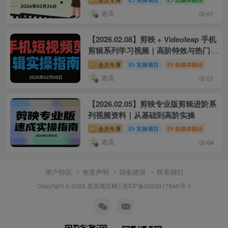
老高
61
【2026.02.08】剪映 + Videoleap 手机
剪辑系列学习视频｜高阶特效与热门模
板实操
会员专属
实操项目
自媒体副业
老高
51
【2026.02.05】剪映专业版剪辑进阶系
列视频资料｜从基础到高阶实操
会员专属
实操项目
自媒体副业
老高
64
用户协议
免责声明
隐私政策
联系我们
Copyright © 2025 老高项目网 |
浙ICP备2023017940号-1