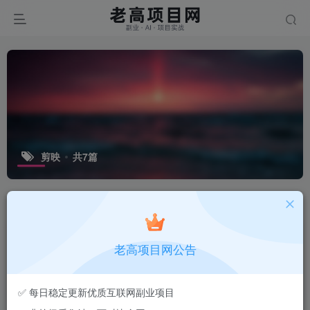
剪映
共7篇
排序
更新
浏览
点赞
评论
【2026.07.13】剪映全流程学习指南：
老高项目网公告
画中画、蒙版、关键帧、调色、抠像等
核心剪辑技巧实操
会员专属
实操项目
自媒体副业
老高
48
✅ 每日稳定更新优质互联网副业项目