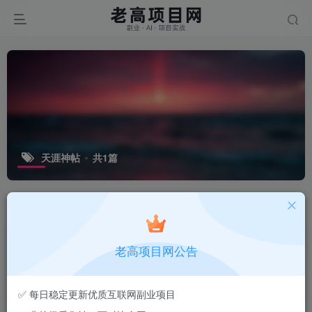
天涯神帖
共1篇
排序
更新
浏览
点赞
评论
【2026.01.24】考古“天涯神帖”内容再
老高项目网公告
创作与私域变现实操拆解
会员专属
实操项目
自媒体副业
老高
90
✅ 每日稳定更新优质互联网副业项目