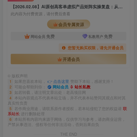
【2026.02.08】AI原创高客单虚拟产品矩阵实操复盘：从低价内卷到单店高利润打法拆解
此内容为付费资源，请付费后查看
会员专属资源
免费
免费
网站会员
私教用户
您暂无购买权限，请先开通会员
开通会员
©
版权声明
1
如果您喜欢本站，
👉 点击这里
赞助下本站，感谢支持！
2
可能会帮助到你：
网站会员
站长私教
3
如若转载，请注明文章出处：老高项目网
4
本站内容观点不代表本站立场，并不代表本站赞同其观点和对其
真实性负责
5
若作商业用途，请联系原作者授权，若本站侵犯了您的权益请
联
系站长
进行删除处理
6
本站所有内容均来源于网络，仅供学习与参考，请勿商业运营，
严禁从事违法、侵权等任何非法活动，否则后果自负
THE END