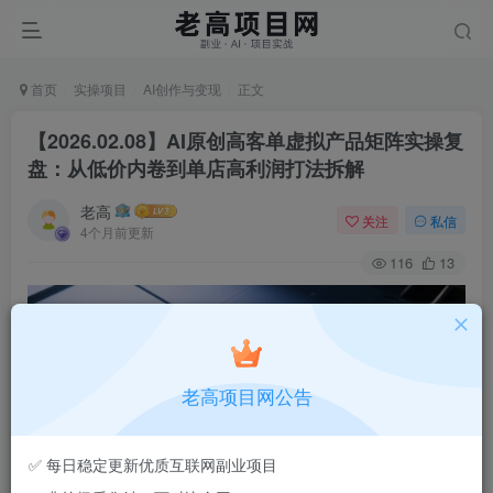
首页
实操项目
AI创作与变现
正文
【2026.02.08】AI原创高客单虚拟产品矩阵实操复
盘：从低价内卷到单店高利润打法拆解
老高
关注
私信
4个月前更新
116
13
老高项目网公告
✅ 每日稳定更新优质互联网副业项目