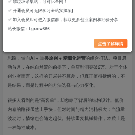
深夜23:58，办公室依旧灯火通明。键盘声此起彼伏，讨论声
✅ 非垃圾采集站，可对比全网！
压得很低，但每个人都在为各自的项目推演下一步路径。
✅ 开通会员可无限学习全站实操项目
✅ 加入会员即可进入微信群，获取更多创业案例和经验分享
这是一次阶段性复盘的背景，也是这套内容形成的真实环
站长微信：Lgxmw666
境。
点击了解详情
从2025年中旬开始布局小红书虚拟赛道，放弃低价资源包的
思路，转向
AI + 垂类原创 + 精细化运营
的组合打法。项目启
动首月，在纯自然流的前提下，单店利润突破2万。对于个体
创业者而言，这样的开局并不算差，但真正值得拆解的，不
是结果，而是过程中的方法选择与心力变化。
很多人看到的是“高客单”，却忽略了背后的结构设计。低价
内卷的路径虽然上手快，但对时间与精力消耗极大；当流量
波动时，情绪也会随之起伏。持续重复机械操作，本质上是
一种隐性成本。