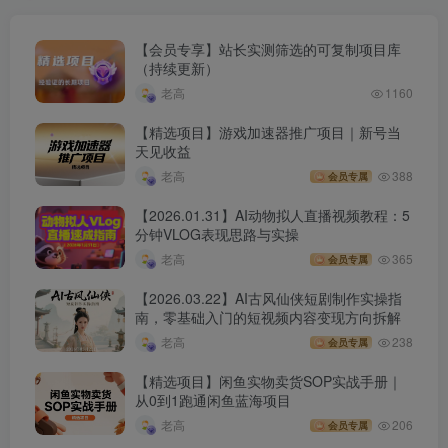
【会员专享】站长实测筛选的可复制项目库
（持续更新）
老高
1160
【精选项目】游戏加速器推广项目｜新号当
天见收益
老高
388
会员专属
【2026.01.31】AI动物拟人直播视频教程：5
分钟VLOG表现思路与实操
老高
365
会员专属
【2026.03.22】AI古风仙侠短剧制作实操指
南，零基础入门的短视频内容变现方向拆解
老高
238
会员专属
【精选项目】闲鱼实物卖货SOP实战手册｜
从0到1跑通闲鱼蓝海项目
老高
206
会员专属