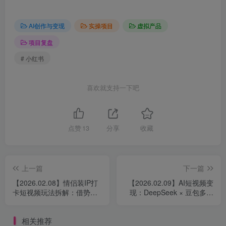
AI创作与变现
实操项目
虚拟产品
项目复盘
# 小红书
喜欢就支持一下吧
点赞
13
分享
收藏
上一篇
下一篇
【2026.02.08】情侣装IP打
【2026.02.09】AI短视频变
卡短视频玩法拆解：借势
现：DeepSeek × 豆包多场
《疯狂动物城》主题打造高
景应用系列视频学习资料
互动内容
相关推荐