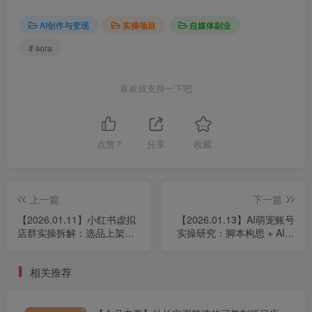
AI创作与变现
实操项目
自媒体副业
# sora
喜欢就支持一下吧
点赞
7
分享
收藏
上一篇
下一篇
【2026.01.11】小红书虚拟
【2026.01.13】AI萌宠账号
店群实操拆解：选品上架、
实操研究：脚本构思 + AI生
笔记自动化与矩阵运营变现
成 + 平台适配，打造高传播
思路
猫咪短视频内容
相关推荐