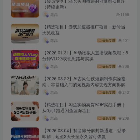
【会员专享】站长实测筛选的可复制项目库
（持续更新）
老高
1168
【精选项目】游戏加速器推广项目｜新号当
天见收益
老高
401
会员专属
【2026.01.31】AI动物拟人直播视频教程：5
分钟VLOG表现思路与实操
老高
368
会员专属
【2026.03.22】AI古风仙侠短剧制作实操指
南，零基础入门的短视频内容变现方向拆解
老高
243
会员专属
【精选项目】闲鱼实物卖货SOP实战手册｜
从0到1跑通闲鱼蓝海项目
老高
208
会员专属
【2026.03.04】抖音账号解封新通道：登录
即解，短至3天长至永久皆可恢复