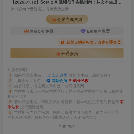
【2026.01.12】Sora 2 AI视频创作实操指南：从文本生成到爆款内容变现路径拆解
此内容为付费资源，请付费后查看
会员专属资源
免费
免费
网站会员
私教用户
您暂无购买权限，请先开通会员
开通会员
©
版权声明
1
如果您喜欢本站，
👉 点击这里
赞助下本站，感谢支持！
2
可能会帮助到你：
网站会员
站长私教
3
如若转载，请注明文章出处：老高项目网
4
本站内容观点不代表本站立场，并不代表本站赞同其观点和对其
真实性负责
5
若作商业用途，请联系原作者授权，若本站侵犯了您的权益请
联
系站长
进行删除处理
6
本站所有内容均来源于网络，仅供学习与参考，请勿商业运营，
严禁从事违法、侵权等任何非法活动，否则后果自负
THE END