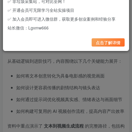
✅ 非垃圾采集站，可对比全网！
✅ 开通会员可无限学习全站实操项目
这是一套围绕
Sora 2 AI 视频生成工具
展开的系统化学习视
✅ 加入会员即可进入微信群，获取更多创业案例和经验分享
频内容合集，核心方向并非单纯讲工具功能，而是聚焦于
如
站长微信：Lgxmw666
何用文本生成具备传播力的视频内容，并结合平台机制实现
流量转化
。整体内容以实操演示为主，适合希望通过 AI 视频
点击了解详情
切入短视频、自媒体或内容创业方向的人群参考研究。
从基础逻辑到进阶技巧，内容围绕以下几个关键能力展开：
如何将文本创意转化为具备电影感的视觉画面
如何设计更容易传播的剧情结构与镜头表达
如何通过提示词优化视频真实感、情绪表达与画面细节
如何构建可复用的 AI 视频创作流程，提高内容产出效率
资料中重点演示了
文本到视频生成流程
的完整路径，包括构