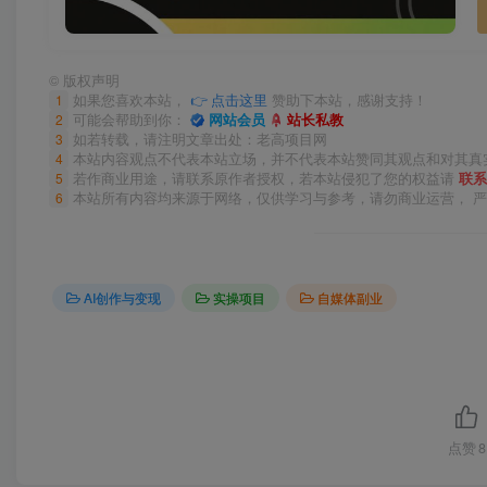
©
版权声明
1
如果您喜欢本站，
👉 点击这里
赞助下本站，感谢支持！
2
可能会帮助到你：
网站会员
站长私教
3
如若转载，请注明文章出处：老高项目网
4
本站内容观点不代表本站立场，并不代表本站赞同其观点和对其真
5
若作商业用途，请联系原作者授权，若本站侵犯了您的权益请
联系
6
本站所有内容均来源于网络，仅供学习与参考，请勿商业运营， 
AI创作与变现
实操项目
自媒体副业
点赞
8