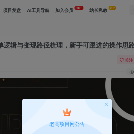
HOT
VIP
项目复盘
AI工具导航
加入会员
站长私教
拆解：接单逻辑与变现路径梳理，新手可跟进的操作思
关注
老高项目网公告