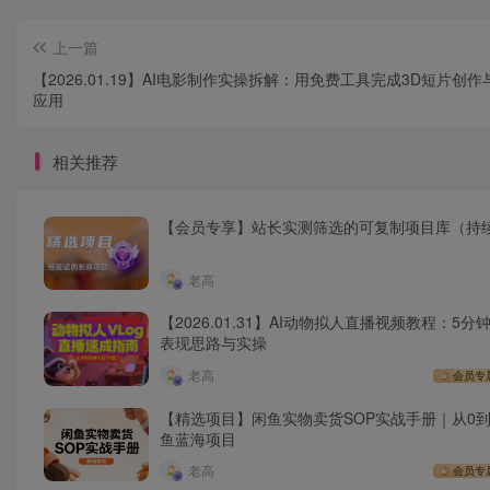
上一篇
【2026.01.19】AI电影制作实操拆解：用免费工具完成3D短片创
应用
相关推荐
【会员专享】站长实测筛选的可复制项目库（持
老高
【2026.01.31】AI动物拟人直播视频教程：5分钟
表现思路与实操
老高
会员专
【精选项目】闲鱼实物卖货SOP实战手册｜从0到
鱼蓝海项目
老高
会员专