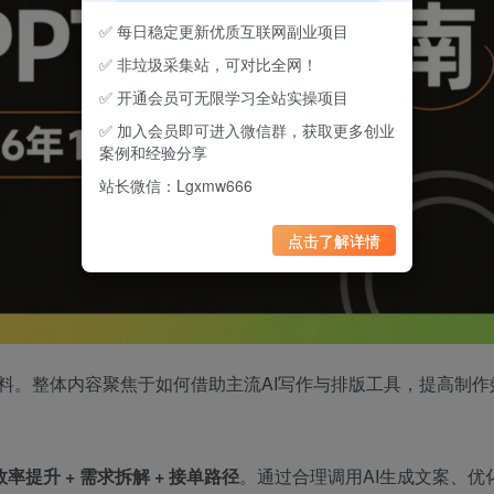
✅ 每日稳定更新优质互联网副业项目
✅ 非垃圾采集站，可对比全网！
✅ 开通会员可无限学习全站实操项目
✅ 加入会员即可进入微信群，获取更多创业
案例和经验分享
站长微信：Lgxmw666
点击了解详情
料。整体内容聚焦于如何借助主流AI写作与排版工具，提高制作
效率提升 + 需求拆解 + 接单路径
。通过合理调用AI生成文案、优