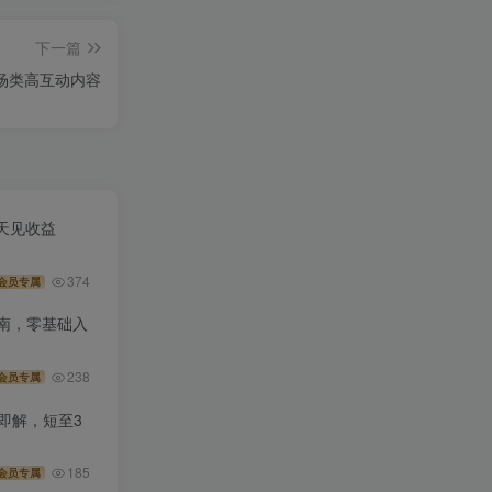
下一篇
造职场类高互动内容
天见收益
374
会员专属
操指南，零基础入
238
会员专属
录即解，短至3
185
会员专属