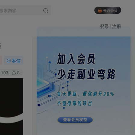
开通会员
登录
注册
路
私信
103
8