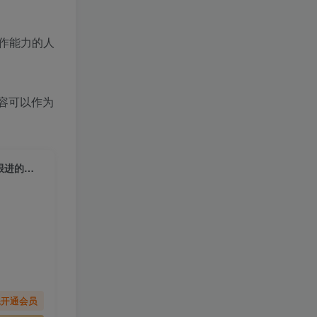
作能力的人
容可以作为
【2026.01.20】AI代做PPT实操拆解：接单逻辑与变现路径梳理，新手可跟进的操作思路
先开通会员