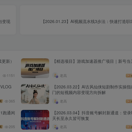
作与变现
【2026.01.23】AI视频流水线3步法：快速打
续更新）
【精选项目】游戏加速器推广项目｜新号当
1151
老高
VLOG
【2026.03.22】AI古风仙侠短剧制作实
门的短视频内容变现方向拆解
365
老高
属
1跑通闲
【2026.03.04】抖音账号解封新通道：登
天长至永久皆可恢复
205
老高
属