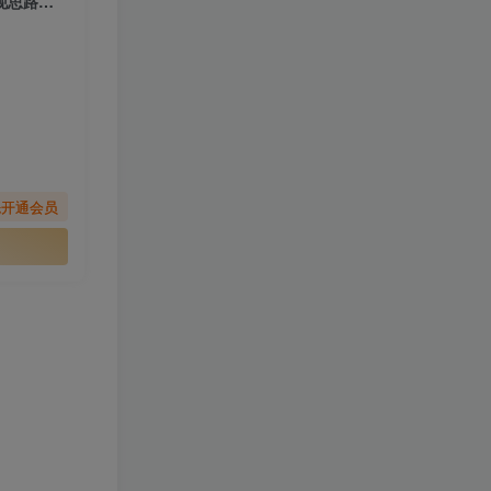
【2026.01.25】成语寓言故事AI短视频实操项目：育儿内容创作与涨粉变现思路拆解
先开通会员