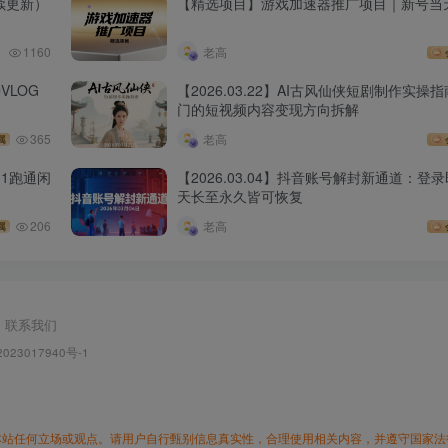
续更新）
【精选项目】游戏加速器推广项目｜新号当
1160
老高
VLOG
【2026.03.22】AI古风仙侠短剧制作实
门的短视频内容变现方向拆解
365
老高
属
1跑通闲
【2026.03.04】抖音账号解封新通道：登
天长至永久皆可恢复
206
老高
属
联系我们
023017940号-1
本站任何立场或观点。请用户自行甄别信息真实性，合理使用相关内容，并遵守国家法