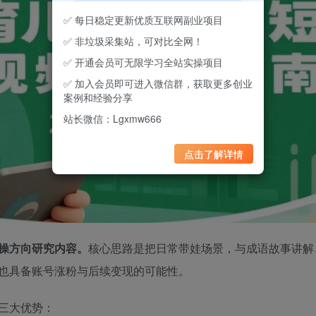
✅ 每日稳定更新优质互联网副业项目
✅ 非垃圾采集站，可对比全网！
✅ 开通会员可无限学习全站实操项目
✅ 加入会员即可进入微信群，获取更多创业
案例和经验分享
站长微信：Lgxmw666
点击了解详情
实操方向研究内容。
核心思路是把日常带娃场景，与成语故事讲解
也具备账号涨粉与后续变现的可能性。
三大优势：