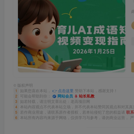
©
版权声明
1
如果您喜欢本站，
👉 点击这里
赞助下本站，感谢支持！
2
可能会帮助到你：
网站会员
站长私教
3
如若转载，请注明文章出处：老高项目网
4
本站内容观点不代表本站立场，并不代表本站赞同其观点和对其真
5
若作商业用途，请联系原作者授权，若本站侵犯了您的权益请
联系
6
本站所有内容均来源于网络，仅供学习与参考，请勿商业运营， 