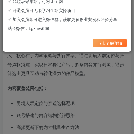
✅ 非垃圾采集站，可对比全网！
✅ 开通会员可无限学习全站实操项目
项目定位：
围绕小红书平台的男粉垂直人群引流玩法，侧重
✅ 加入会员即可进入微信群，获取更多创业案例和经验分享
账号定位、内容生产与私域承接的完整操作逻辑，属于可持
站长微信：Lgxmw666
续优化的实操变现型项目方向。
点击了解详情
该方向主打
使用AI低成本启动
，不依赖复杂设备或额外投
入，核心在于内容策略与执行效率。通过明确人群定位与账
号风格搭建，实现日常稳定产出，多条内容并行测试，逐步
筛选出更具互动与转化潜力的作品模型。
内容覆盖范围包括：
男粉人群定位与赛道选择逻辑
账号搭建与内容结构拆解思路
高频更新下的内容批量生产方法