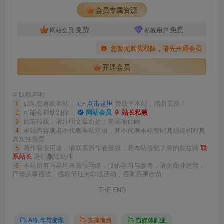
会员专属资源
免费
免费
网站会员
私教用户
您暂无购买权限，请先开通会员
开通会员
©
版权声明
1
如果您喜欢本站，
👉 点击这里
赞助下本站，感谢支持！
2
可能会帮助到你：
网站会员
站长私教
3
如若转载，请注明文章出处：老高项目网
4
本站内容观点不代表本站立场，并不代表本站赞同其观点和对其
真实性负责
5
若作商业用途，请联系原作者授权，若本站侵犯了您的权益请
联
系站长
进行删除处理
6
本站所有内容均来源于网络，仅供学习与参考，请勿商业运营，
严禁从事违法、侵权等任何非法活动，否则后果自负
THE END
AI创作与变现
实操项目
自媒体副业