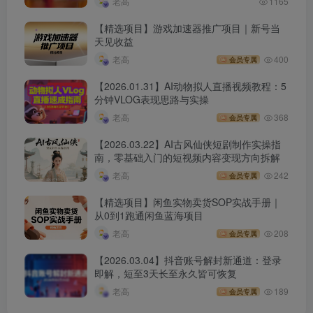
老高
1165
【精选项目】游戏加速器推广项目｜新号当
天见收益
老高
400
会员专属
【2026.01.31】AI动物拟人直播视频教程：5
分钟VLOG表现思路与实操
老高
368
会员专属
【2026.03.22】AI古风仙侠短剧制作实操指
南，零基础入门的短视频内容变现方向拆解
老高
242
会员专属
【精选项目】闲鱼实物卖货SOP实战手册｜
从0到1跑通闲鱼蓝海项目
老高
208
会员专属
【2026.03.04】抖音账号解封新通道：登录
即解，短至3天长至永久皆可恢复
老高
189
会员专属