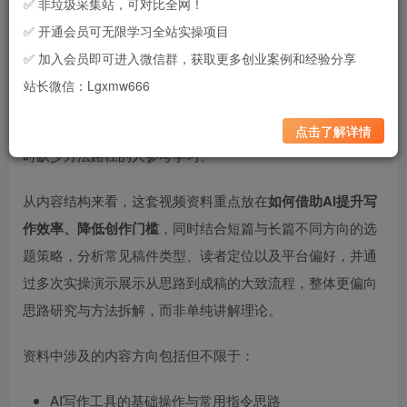
✅ 非垃圾采集站，可对比全网！
✅ 开通会员可无限学习全站实操项目
本次整理的内容围绕
AI辅助短篇写作与网文投稿变现思路
展
✅ 加入会员即可进入微信群，获取更多创业案例和经验分享
开，整体以实操演示为主，包含AI工具使用方式、写作结构
站长微信：Lgxmw666
拆解、选题逻辑分析以及投稿方向理解等内容。资料更偏向
经验整理与过程演示，适合想通过写作尝试副业变现，但暂
点击了解详情
时缺少方法路径的人参考学习。
从内容结构来看，这套视频资料重点放在
如何借助AI提升写
作效率、降低创作门槛
，同时结合短篇与长篇不同方向的选
题策略，分析常见稿件类型、读者定位以及平台偏好，并通
过多次实操演示展示从思路到成稿的大致流程，整体更偏向
思路研究与方法拆解，而非单纯讲解理论。
资料中涉及的内容方向包括但不限于：
AI写作工具的基础操作与常用指令思路