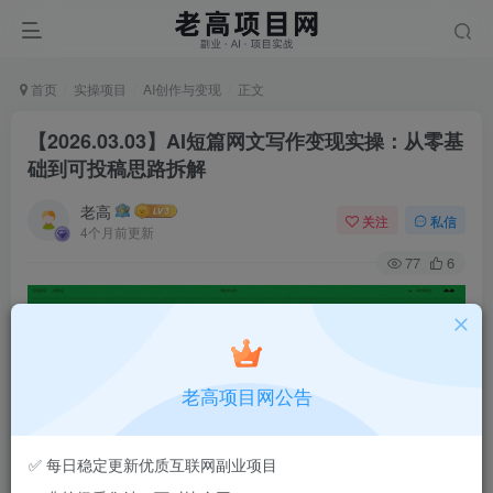
首页
实操项目
AI创作与变现
正文
【2026.03.03】AI短篇网文写作变现实操：从零基
础到可投稿思路拆解
老高
关注
私信
4个月前更新
77
6
老高项目网公告
✅ 每日稳定更新优质互联网副业项目