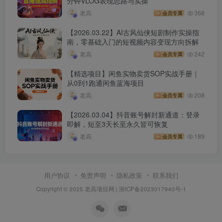
分钟VLOG表现思路与实操
老高
368
会员专属
【2026.03.22】AI古风仙侠短剧制作实操指
南，零基础入门的短视频内容变现方向拆解
老高
242
会员专属
【精选项目】闲鱼实物卖货SOP实战手册｜
从0到1跑通闲鱼蓝海项目
老高
208
会员专属
【2026.03.04】抖音账号解封新通道：登录
即解，短至3天长至永久皆可恢复
老高
189
会员专属
用户协议
免责声明
隐私政策
联系我们
Copyright © 2025 老高项目网 |
浙ICP备2023017940号-1