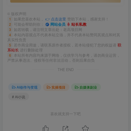
©
版权声明
1
如果您喜欢本站，
👉 点击这里
赞助下本站，感谢支持！
2
可能会帮助到你：
网站会员
站长私教
3
如若转载，请注明文章出处：老高项目网
4
本站内容观点不代表本站立场，并不代表本站赞同其观点和对其
真实性负责
5
若作商业用途，请联系原作者授权，若本站侵犯了您的权益请
联
系站长
进行删除处理
6
本站所有内容均来源于网络，仅供学习与参考，请勿商业运营，
严禁从事违法、侵权等任何非法活动，否则后果自负
THE END
AI创作与变现
实操项目
自媒体副业
# AI小说
喜欢就支持一下吧