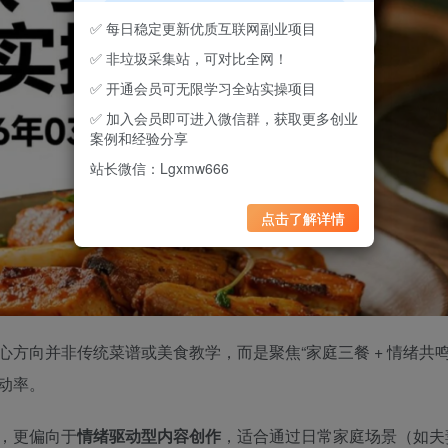
✅ 每日稳定更新优质互联网副业项目
✅ 非垃圾采集站，可对比全网！
✅ 开通会员可无限学习全站实操项目
✅ 加入会员即可进入微信群，获取更多创业
案例和经验分享
站长微信：Lgxmw666
点击了解详情
心方向并非传统菜谱或美食教学，而是聚焦“家庭三餐 + 情绪共鸣
动率。
，更偏向于
情绪驱动型内容创作
，适合通过日常家庭场景（如夫