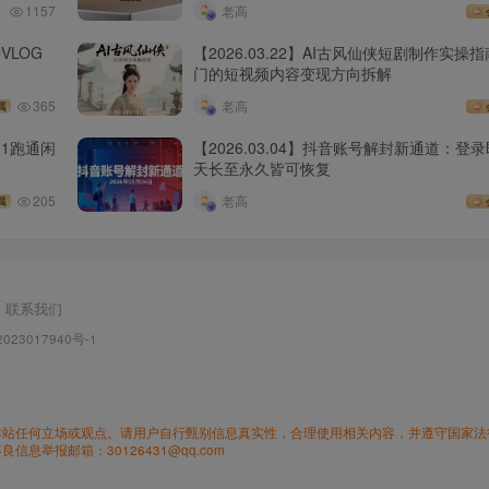
1157
老高
VLOG
【2026.03.22】AI古风仙侠短剧制作实
门的短视频内容变现方向拆解
365
老高
属
1跑通闲
【2026.03.04】抖音账号解封新通道：登
天长至永久皆可恢复
205
老高
属
联系我们
023017940号-1
本站任何立场或观点。请用户自行甄别信息真实性，合理使用相关内容，并遵守国家法
举报邮箱：30126431@qq.com