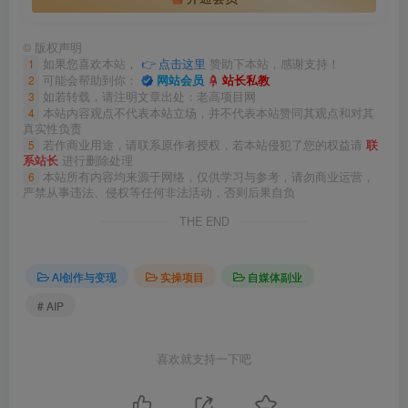
©
版权声明
1
如果您喜欢本站，
👉 点击这里
赞助下本站，感谢支持！
2
可能会帮助到你：
网站会员
站长私教
3
如若转载，请注明文章出处：老高项目网
4
本站内容观点不代表本站立场，并不代表本站赞同其观点和对其
真实性负责
5
若作商业用途，请联系原作者授权，若本站侵犯了您的权益请
联
系站长
进行删除处理
6
本站所有内容均来源于网络，仅供学习与参考，请勿商业运营，
严禁从事违法、侵权等任何非法活动，否则后果自负
THE END
AI创作与变现
实操项目
自媒体副业
# AIP
喜欢就支持一下吧