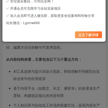
✅ 非垃圾采集站，可对比全网！
✅ 开通会员可无限学习全站实操项目
✅ 加入会员即可进入微信群，获取更多创业案例和经验分享
这是一套围绕「AI+个人IP变现」展开的实操型视频内容，核
站长微信：Lgxmw666
心思路是从内容获取流量，到构建个人商业闭环，逐步搭建
一人可运转的轻量化商业模型。整体内容覆盖大模型应用逻
点击了解详情
辑、内容生产体系、个人知识库搭建以及虚拟产品变现路
径，偏重方法论拆解与可复用流程。
从内容结构来看，主要包含以下几个重点方向：
AI工具选择与提示词设计思路，帮助理解不同模型在实
际业务中的应用差异
基于内容平台（如图文、长文、播客等）的多渠道生产
逻辑，构建稳定输出的内容矩阵
个人知识库与自动化工作流的搭建方法，提高内容生产