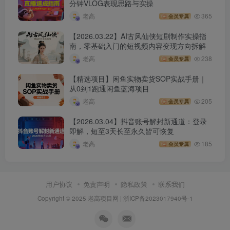
分钟VLOG表现思路与实操
老高
365
会员专属
【2026.03.22】AI古风仙侠短剧制作实操指
南，零基础入门的短视频内容变现方向拆解
老高
238
会员专属
【精选项目】闲鱼实物卖货SOP实战手册｜
从0到1跑通闲鱼蓝海项目
老高
205
会员专属
【2026.03.04】抖音账号解封新通道：登录
即解，短至3天长至永久皆可恢复
老高
185
会员专属
用户协议
免责声明
隐私政策
联系我们
Copyright © 2025 老高项目网 |
浙ICP备2023017940号-1