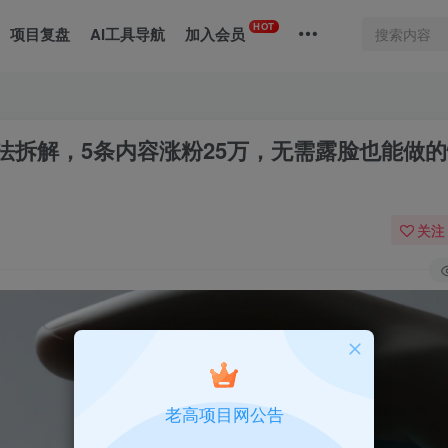
HOT
项目复盘
AI工具导航
加入会员
短视频玩法拆解，5条内容涨粉25万，无需露脸也能做
关注
老高项目网公告