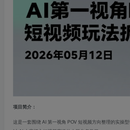
项目简介：
这是一套围绕 AI 第一视角 POV 短视频方向整理的