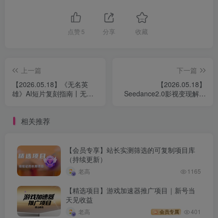
点赞
5
分享
收藏
上一篇
下一篇
【2026.05.18】《无名英
【2026.05.18】
雄》AI短片复刻指南丨无线
Seedance2.0影视变现解析
画布玩法全过程
丨从动漫爽剧到商业大片的
实操指南
相关推荐
【会员专享】站长实测筛选的可复制项目库
（持续更新）
老高
1165
【精选项目】游戏加速器推广项目｜新号当
天见收益
老高
401
会员专属