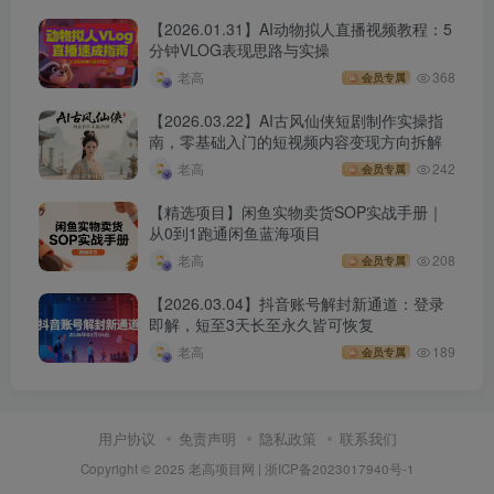
【2026.01.31】AI动物拟人直播视频教程：5
分钟VLOG表现思路与实操
老高
368
会员专属
【2026.03.22】AI古风仙侠短剧制作实操指
南，零基础入门的短视频内容变现方向拆解
老高
242
会员专属
【精选项目】闲鱼实物卖货SOP实战手册｜
从0到1跑通闲鱼蓝海项目
老高
208
会员专属
【2026.03.04】抖音账号解封新通道：登录
即解，短至3天长至永久皆可恢复
老高
189
会员专属
用户协议
免责声明
隐私政策
联系我们
Copyright © 2025 老高项目网 |
浙ICP备2023017940号-1