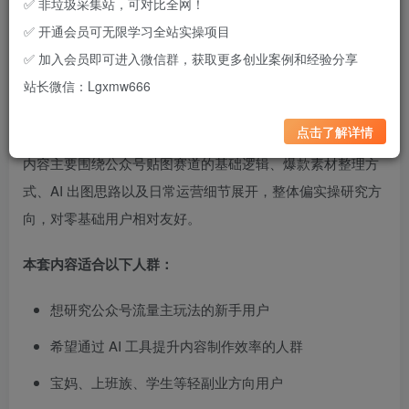
✅ 非垃圾采集站，可对比全网！
✅ 开通会员可无限学习全站实操项目
✅ 加入会员即可进入微信群，获取更多创业案例和经验分享
这是一套围绕
公众号贴图内容运营与流量主变现
展开的学习
站长微信：Lgxmw666
资料，核心方向偏向轻量化副业研究，适合希望通过 AI 工具
辅助创作内容、提升出图效率的人群参考学习。
点击了解详情
内容主要围绕公众号贴图赛道的基础逻辑、爆款素材整理方
式、AI 出图思路以及日常运营细节展开，整体偏实操研究方
向，对零基础用户相对友好。
本套内容适合以下人群：
想研究公众号流量主玩法的新手用户
希望通过 AI 工具提升内容制作效率的人群
宝妈、上班族、学生等轻副业方向用户