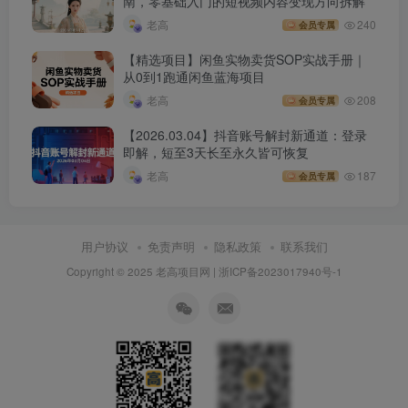
南，零基础入门的短视频内容变现方向拆解
老高
240
会员专属
【精选项目】闲鱼实物卖货SOP实战手册｜
从0到1跑通闲鱼蓝海项目
老高
208
会员专属
【2026.03.04】抖音账号解封新通道：登录
即解，短至3天长至永久皆可恢复
老高
187
会员专属
用户协议
免责声明
隐私政策
联系我们
Copyright © 2025 老高项目网 |
浙ICP备2023017940号-1