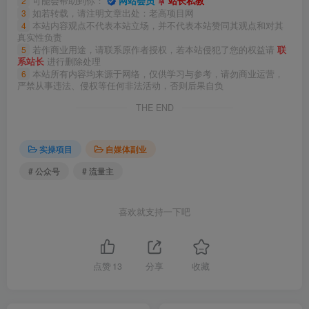
2
可能会帮助到你：
网站会员
站长私教
3
如若转载，请注明文章出处：老高项目网
4
本站内容观点不代表本站立场，并不代表本站赞同其观点和对其
真实性负责
5
若作商业用途，请联系原作者授权，若本站侵犯了您的权益请
联
系站长
进行删除处理
6
本站所有内容均来源于网络，仅供学习与参考，请勿商业运营，
严禁从事违法、侵权等任何非法活动，否则后果自负
THE END
实操项目
自媒体副业
# 公众号
# 流量主
喜欢就支持一下吧
点赞
13
分享
收藏