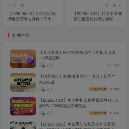
上一篇
下一篇
【2026.05.23】AI萌宠跳舞
【2026.05.23】抖音卡通绒
视频变现玩法拆解：两个工
耀幼稚园短片玩法拆解，软
具快速上手，13条内容做到
萌动画内容实操与涨粉思路
70万点赞
研究
相关推荐
【会员专享】站长实测筛选的可复制项目库
（持续更新）
老高
1163
【精选项目】游戏加速器推广项目｜新号当
天见收益
老高
398
会员专属
【2026.01.31】AI动物拟人直播视频教程：5
分钟VLOG表现思路与实操
老高
366
会员专属
【2026.03.22】AI古风仙侠短剧制作实操指