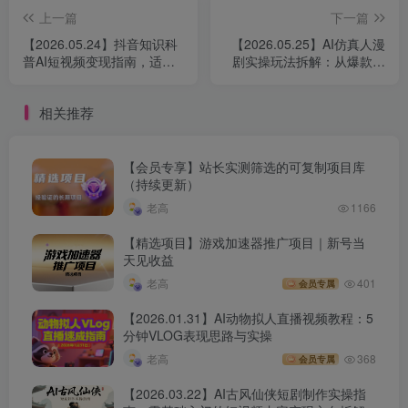
上一篇
下一篇
【2026.05.24】抖音知识科
【2026.05.25】AI仿真人漫
普AI短视频变现指南，适合
剧实操玩法拆解：从爆款小
新手入局的内容创作实操
说挖掘到配音剪辑，全流程
变现思路整理
相关推荐
【会员专享】站长实测筛选的可复制项目库
（持续更新）
老高
1166
【精选项目】游戏加速器推广项目｜新号当
天见收益
老高
401
会员专属
【2026.01.31】AI动物拟人直播视频教程：5
分钟VLOG表现思路与实操
老高
368
会员专属
【2026.03.22】AI古风仙侠短剧制作实操指