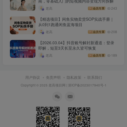
南，零基础入门的短视频内容变现方向拆解
老高
243
会员专属
【精选项目】闲鱼实物卖货SOP实战手册｜
从0到1跑通闲鱼蓝海项目
老高
208
会员专属
【2026.03.04】抖音账号解封新通道：登录
即解，短至3天长至永久皆可恢复
老高
189
会员专属
用户协议
免责声明
隐私政策
联系我们
Copyright © 2025 老高项目网 |
浙ICP备2023017940号-1