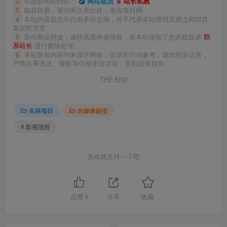
2
可能会帮助到你：
网站会员
站长私教
3
如若转载，请注明文章出处：老高项目网
4
本站内容观点不代表本站立场，并不代表本站赞同其观点和对其
真实性负责
5
若作商业用途，请联系原作者授权，若本站侵犯了您的权益请
联
系站长
进行删除处理
6
本站所有内容均来源于网络，仅供学习与参考，请勿商业运营，
严禁从事违法、侵权等任何非法活动，否则后果自负
THE END
实操项目
自媒体副业
# 影视混剪
喜欢就支持一下吧
点赞
5
分享
收藏