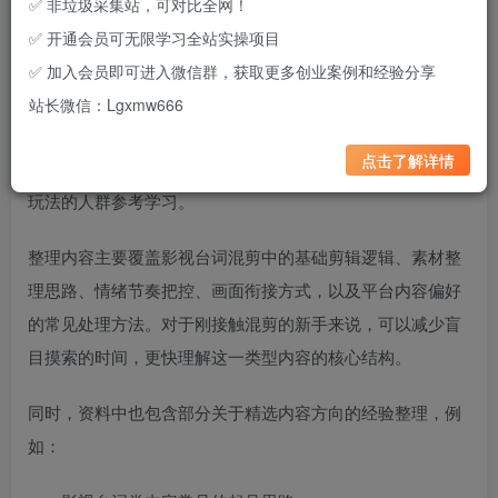
✅ 非垃圾采集站，可对比全网！
✅ 开通会员可无限学习全站实操项目
近期短视频平台中的影视台词混剪内容持续保持较高热度，
✅ 加入会员即可进入微信群，获取更多创业案例和经验分享
不少账号通过情绪表达、剧情冲突、经典对白等方向获得了
站长微信：Lgxmw666
不错的播放与互动数据。本期资料主要围绕“影视台词混剪”
点击了解详情
这一方向进行整理，适合想研究短视频内容创作、副业变现
玩法的人群参考学习。
整理内容主要覆盖影视台词混剪中的基础剪辑逻辑、素材整
理思路、情绪节奏把控、画面衔接方式，以及平台内容偏好
的常见处理方法。对于刚接触混剪的新手来说，可以减少盲
目摸索的时间，更快理解这一类型内容的核心结构。
同时，资料中也包含部分关于精选内容方向的经验整理，例
如：