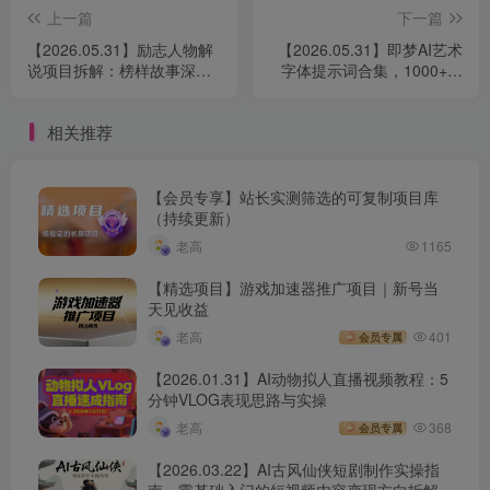
上一篇
下一篇
【2026.05.31】励志人物解
【2026.05.31】即梦AI艺术
说项目拆解：榜样故事深
字体提示词合集，1000+字
挖、文案创作与剪辑实操
效Prompt助力内容设计变现
相关推荐
【会员专享】站长实测筛选的可复制项目库
（持续更新）
老高
1165
【精选项目】游戏加速器推广项目｜新号当
天见收益
老高
401
会员专属
【2026.01.31】AI动物拟人直播视频教程：5
分钟VLOG表现思路与实操
老高
368
会员专属
【2026.03.22】AI古风仙侠短剧制作实操指