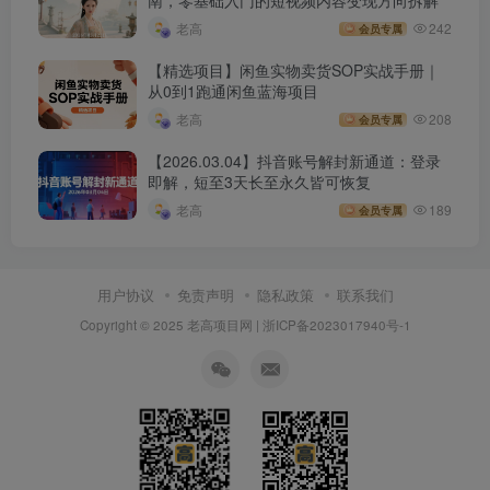
南，零基础入门的短视频内容变现方向拆解
老高
242
会员专属
【精选项目】闲鱼实物卖货SOP实战手册｜
从0到1跑通闲鱼蓝海项目
老高
208
会员专属
【2026.03.04】抖音账号解封新通道：登录
即解，短至3天长至永久皆可恢复
老高
189
会员专属
用户协议
免责声明
隐私政策
联系我们
Copyright © 2025 老高项目网 |
浙ICP备2023017940号-1