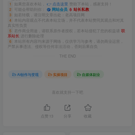
1
如果您喜欢本站，
👉 点击这里
赞助下本站，感谢支持！
2
可能会帮助到你：
网站会员
站长私教
3
如若转载，请注明文章出处：老高项目网
4
本站内容观点不代表本站立场，并不代表本站赞同其观点和对其
真实性负责
5
若作商业用途，请联系原作者授权，若本站侵犯了您的权益请
联
系站长
进行删除处理
6
本站所有内容均来源于网络，仅供学习与参考，请勿商业运营，
严禁从事违法、侵权等任何非法活动，否则后果自负
THE END
AI创作与变现
实操项目
自媒体副业
喜欢就支持一下吧
点赞
13
分享
收藏