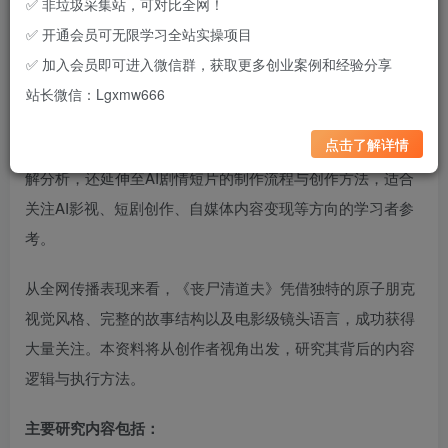
✅ 非垃圾采集站，可对比全网！
✅ 开通会员可无限学习全站实操项目
✅ 加入会员即可进入微信群，获取更多创业案例和经验分享
这是一份围绕热门AI短片《丧尸清道夫》展开的创作研究资
站长微信：Lgxmw666
料，重点分析其内容设计逻辑、镜头表达方式、视觉风格构
点击了解详情
建以及AI短片项目的创作思路。内容不仅涵盖作品本身的拆
解分析，还延伸至AI剧情短片的制作流程与创作方法，适合
关注AI影视、短剧创作、自媒体内容变现等方向的学习者参
考。
从全网传播表现来看，《丧尸清道夫》凭借独特的原子朋克
视觉风格、完整的故事结构以及电影级镜头语言，成功获得
大量关注。本资料将从创作者视角出发，研究其背后的内容
逻辑与执行方法。
主要研究内容包括：