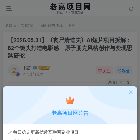
首页
实操项目
AI创作与变现
正文
【2026.05.31】《丧尸清道夫》AI短片项目拆解：
82个镜头打造电影感，原子朋克风格创作与变现思
路研究
老高
关注
私信
2个月前更新
81
13
老高项目网公告
✅ 每日稳定更新优质互联网副业项目