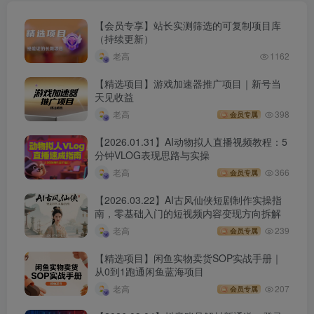
【会员专享】站长实测筛选的可复制项目库
（持续更新）
老高
1162
【精选项目】游戏加速器推广项目｜新号当
天见收益
老高
398
会员专属
【2026.01.31】AI动物拟人直播视频教程：5
分钟VLOG表现思路与实操
老高
366
会员专属
【2026.03.22】AI古风仙侠短剧制作实操指
南，零基础入门的短视频内容变现方向拆解
老高
239
会员专属
【精选项目】闲鱼实物卖货SOP实战手册｜
从0到1跑通闲鱼蓝海项目
老高
207
会员专属