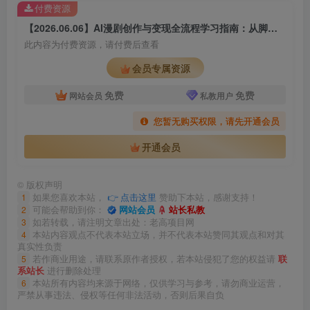
付费资源
【2026.06.06】AI漫剧创作与变现全流程学习指南：从脚本构思到成片制作
此内容为付费资源，请付费后查看
会员专属资源
免费
免费
网站会员
私教用户
您暂无购买权限，请先开通会员
开通会员
©
版权声明
1
如果您喜欢本站，
👉 点击这里
赞助下本站，感谢支持！
2
可能会帮助到你：
网站会员
站长私教
3
如若转载，请注明文章出处：老高项目网
4
本站内容观点不代表本站立场，并不代表本站赞同其观点和对其
真实性负责
5
若作商业用途，请联系原作者授权，若本站侵犯了您的权益请
联
系站长
进行删除处理
6
本站所有内容均来源于网络，仅供学习与参考，请勿商业运营，
严禁从事违法、侵权等任何非法活动，否则后果自负