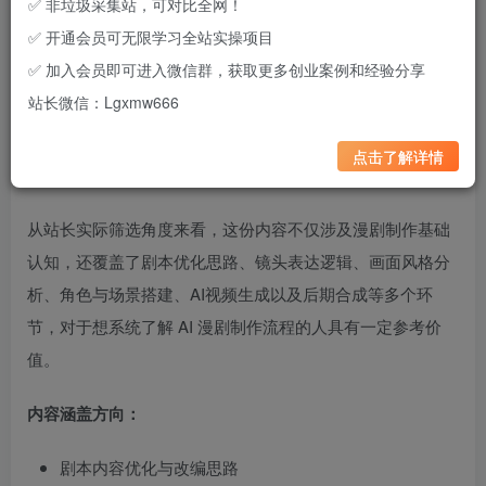
✅ 非垃圾采集站，可对比全网！
✅ 开通会员可无限学习全站实操项目
✅ 加入会员即可进入微信群，获取更多创业案例和经验分享
这是一套围绕 AI 漫剧创作方向整理的学习视频内容，重点聚
站长微信：Lgxmw666
焦从内容策划、角色设定、画面生成到后期剪辑的完整制作
流程，适合希望研究 AI 漫剧赛道、提升作品质量以及探索内
点击了解详情
容变现方向的创作者参考学习。
从站长实际筛选角度来看，这份内容不仅涉及漫剧制作基础
认知，还覆盖了剧本优化思路、镜头表达逻辑、画面风格分
析、角色与场景搭建、AI视频生成以及后期合成等多个环
节，对于想系统了解 AI 漫剧制作流程的人具有一定参考价
值。
内容涵盖方向：
剧本内容优化与改编思路