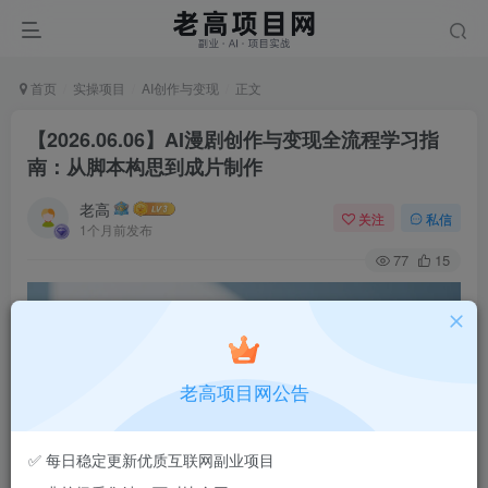
首页
实操项目
AI创作与变现
正文
【2026.06.06】AI漫剧创作与变现全流程学习指
南：从脚本构思到成片制作
老高
关注
私信
1个月前发布
77
15
老高项目网公告
✅ 每日稳定更新优质互联网副业项目