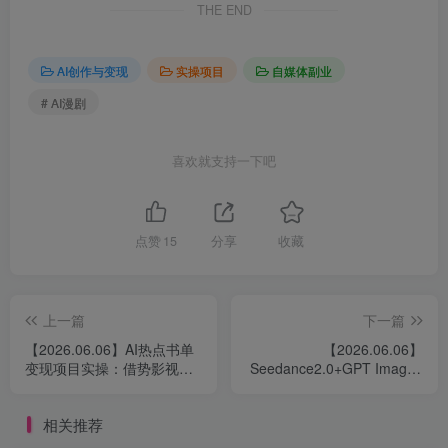
THE END
AI创作与变现
实操项目
自媒体副业
# AI漫剧
喜欢就支持一下吧
点赞
15
分享
收藏
上一篇
下一篇
【2026.06.06】AI热点书单
【2026.06.06】
变现项目实操：借势影视原
Seedance2.0+GPT Image2
著流量，用AI批量制作书单
数码产品宣传视频制作实操
内容实现图书带货
相关推荐