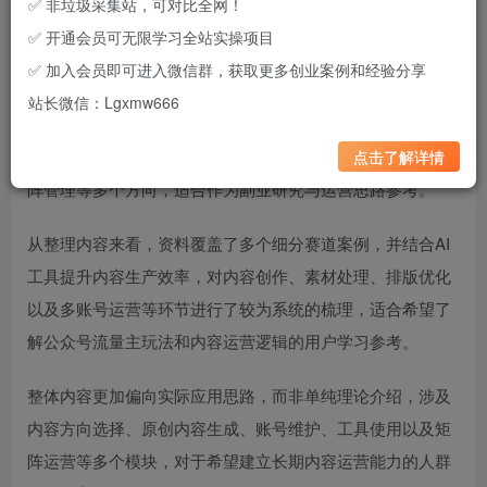
✅ 非垃圾采集站，可对比全网！
✅ 开通会员可无限学习全站实操项目
项目简介
✅ 加入会员即可进入微信群，获取更多创业案例和经验分享
站长微信：Lgxmw666
这是一份围绕公众号流量主方向整理的实操学习资料，主要
聚焦蓝海内容选题、AI辅助内容生产、账号运营思路以及矩
点击了解详情
阵管理等多个方向，适合作为副业研究与运营思路参考。
从整理内容来看，资料覆盖了多个细分赛道案例，并结合AI
工具提升内容生产效率，对内容创作、素材处理、排版优化
以及多账号运营等环节进行了较为系统的梳理，适合希望了
解公众号流量主玩法和内容运营逻辑的用户学习参考。
整体内容更加偏向实际应用思路，而非单纯理论介绍，涉及
内容方向选择、原创内容生成、账号维护、工具使用以及矩
阵运营等多个模块，对于希望建立长期内容运营能力的人群