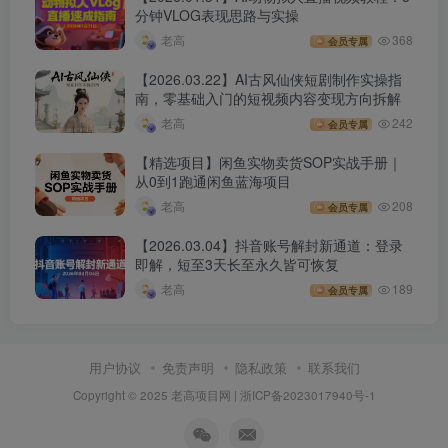
分钟VLOG表现思路与实操
老高
368
会员专属
【2026.03.22】AI古风仙侠短剧制作实操指
南，零基础入门的短视频内容变现方向拆解
老高
242
会员专属
【精选项目】闲鱼实物卖货SOP实战手册｜
从0到1跑通闲鱼蓝海项目
老高
208
会员专属
【2026.03.04】抖音账号解封新通道：登录
即解，短至3天长至永久皆可恢复
老高
189
会员专属
用户协议
免责声明
隐私政策
联系我们
Copyright © 2025 老高项目网 |
浙ICP备2023017940号-1