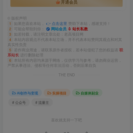
开通会员
©
版权声明
1
如果您喜欢本站，
👉 点击这里
赞助下本站，感谢支持！
2
可能会帮助到你：
网站会员
站长私教
3
如若转载，请注明文章出处：老高项目网
4
本站内容观点不代表本站立场，并不代表本站赞同其观点和对其
真实性负责
5
若作商业用途，请联系原作者授权，若本站侵犯了您的权益请
联
系站长
进行删除处理
6
本站所有内容均来源于网络，仅供学习与参考，请勿商业运营，
严禁从事违法、侵权等任何非法活动，否则后果自负
THE END
AI创作与变现
实操项目
自媒体副业
# 公众号
# 流量主
喜欢就支持一下吧