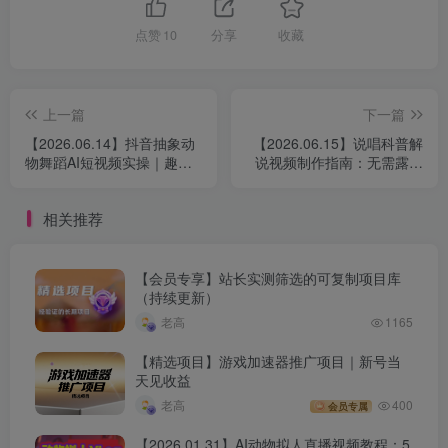
点赞
10
分享
收藏
上一篇
下一篇
【2026.06.14】抖音抽象动
【2026.06.15】说唱科普解
物舞蹈AI短视频实操｜趣味
说视频制作指南：无需露脸
内容制作思路与账号增长研
的短视频内容制作与伙伴计
究资料
划变现玩法
相关推荐
【会员专享】站长实测筛选的可复制项目库
（持续更新）
老高
1165
【精选项目】游戏加速器推广项目｜新号当
天见收益
老高
400
会员专属
【2026.01.31】AI动物拟人直播视频教程：5