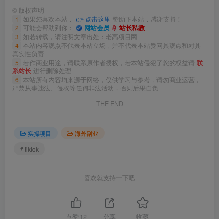
©
版权声明
1
如果您喜欢本站，
👉 点击这里
赞助下本站，感谢支持！
2
可能会帮助到你：
网站会员
站长私教
3
如若转载，请注明文章出处：老高项目网
4
本站内容观点不代表本站立场，并不代表本站赞同其观点和对其
真实性负责
5
若作商业用途，请联系原作者授权，若本站侵犯了您的权益请
联
系站长
进行删除处理
6
本站所有内容均来源于网络，仅供学习与参考，请勿商业运营，
严禁从事违法、侵权等任何非法活动，否则后果自负
THE END
实操项目
海外副业
# tiktok
喜欢就支持一下吧
点赞
12
分享
收藏