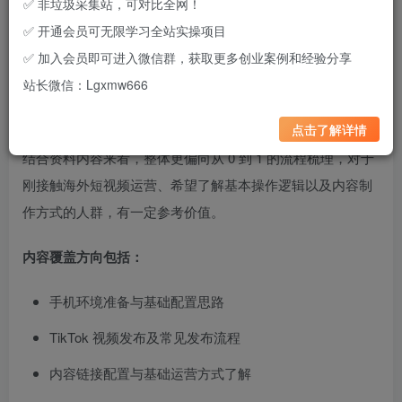
✅ 非垃圾采集站，可对比全网！
✅ 开通会员可无限学习全站实操项目
✅ 加入会员即可进入微信群，获取更多创业案例和经验分享
这是围绕 TikTok 出海方向整理的实操学习视频，内容主要覆
站长微信：Lgxmw666
盖账号环境准备、基础设置、视频发布、内容处理以及多种
常见运营思路，适合作为入门研究与流程参考。
点击了解详情
结合资料内容来看，整体更偏向从 0 到 1 的流程梳理，对于
刚接触海外短视频运营、希望了解基本操作逻辑以及内容制
作方式的人群，有一定参考价值。
内容覆盖方向包括：
手机环境准备与基础配置思路
TikTok 视频发布及常见发布流程
内容链接配置与基础运营方式了解