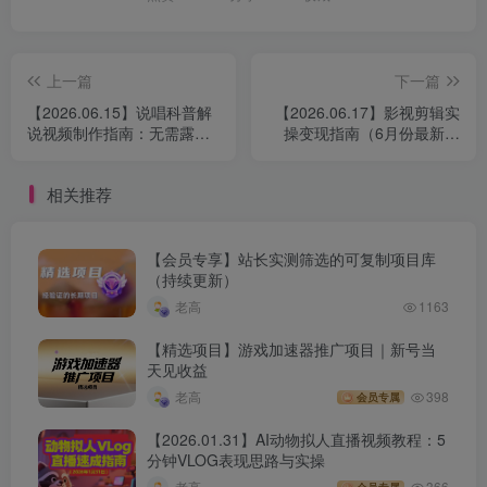
上一篇
下一篇
【2026.06.15】说唱科普解
【2026.06.17】影视剪辑实
说视频制作指南：无需露脸
操变现指南（6月份最新资
的短视频内容制作与伙伴计
料）：素材处理、二次创
划变现玩法
作、爆款文案与精选分成玩
相关推荐
法解析
【会员专享】站长实测筛选的可复制项目库
（持续更新）
老高
1163
【精选项目】游戏加速器推广项目｜新号当
天见收益
老高
398
会员专属
【2026.01.31】AI动物拟人直播视频教程：5
分钟VLOG表现思路与实操
老高
366