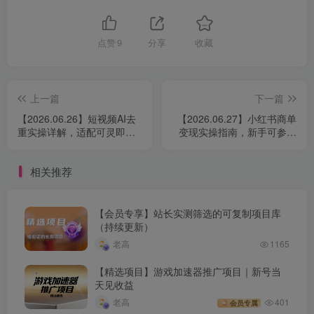
点赞
9
分享
收藏
上一篇
下一篇
【2026.06.26】短视频AI去
【2026.06.27】小红书商单
重实操详解，适配可灵即
变现实操指南，新手可参考
梦、快手Omni及视频号内容
的持续运营玩法
优化
相关推荐
【会员专享】站长实测筛选的可复制项目库
（持续更新）
老高
1165
【精选项目】游戏加速器推广项目｜新号当
天见收益
老高
401
会员专属