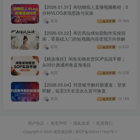
【2026.01.31】AI动物拟人直播视频教程：5
分钟VLOG表现思路与实操
老高
368
会员专属
【2026.03.22】AI古风仙侠短剧制作实操指
南，零基础入门的短视频内容变现方向拆解
老高
242
会员专属
【精选项目】闲鱼实物卖货SOP实战手册｜
从0到1跑通闲鱼蓝海项目
老高
208
会员专属
【2026.03.04】抖音账号解封新通道：登录
即解，短至3天长至永久皆可恢复
老高
189
会员专属
用户协议
免责声明
隐私政策
联系我们
Copyright © 2025 老高项目网 |
浙ICP备2023017940号-1