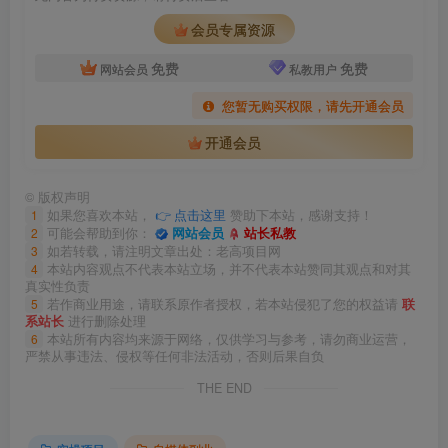
会员专属资源
免费
免费
网站会员
私教用户
您暂无购买权限，请先开通会员
开通会员
©
版权声明
1
如果您喜欢本站，
👉 点击这里
赞助下本站，感谢支持！
2
可能会帮助到你：
网站会员
站长私教
3
如若转载，请注明文章出处：老高项目网
4
本站内容观点不代表本站立场，并不代表本站赞同其观点和对其
真实性负责
5
若作商业用途，请联系原作者授权，若本站侵犯了您的权益请
联
系站长
进行删除处理
6
本站所有内容均来源于网络，仅供学习与参考，请勿商业运营，
严禁从事违法、侵权等任何非法活动，否则后果自负
THE END