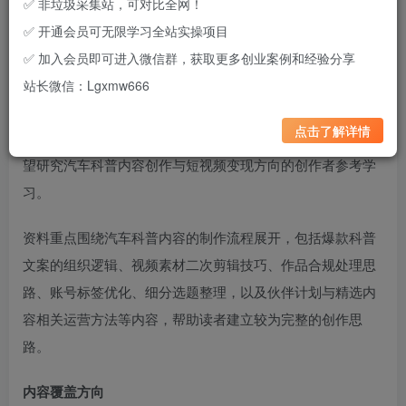
✅ 非垃圾采集站，可对比全网！
✅ 开通会员可无限学习全站实操项目
✅ 加入会员即可进入微信群，获取更多创业案例和经验分享
这是一套围绕
抖音汽车科普赛道
整理的学习资料，主要聚焦
站长微信：Lgxmw666
无真人出镜的视频制作思路，从内容策划、文案整理、素材
点击了解详情
处理、视频剪辑到账号运营等多个环节进行了梳理，适合希
望研究汽车科普内容创作与短视频变现方向的创作者参考学
习。
资料重点围绕汽车科普内容的制作流程展开，包括爆款科普
文案的组织逻辑、视频素材二次剪辑技巧、作品合规处理思
路、账号标签优化、细分选题整理，以及伙伴计划与精选内
容相关运营方法等内容，帮助读者建立较为完整的创作思
路。
内容覆盖方向