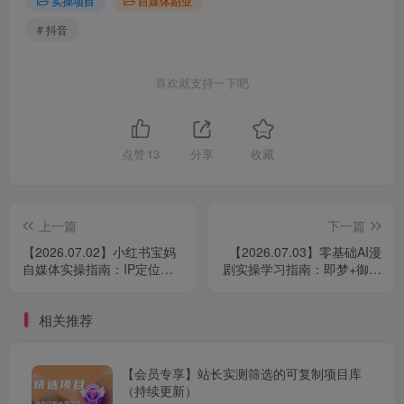
实操项目
自媒体副业
# 抖音
喜欢就支持一下吧
点赞
13
分享
收藏
上一篇
下一篇
【2026.07.02】小红书宝妈
【2026.07.03】零基础AI漫
自媒体实操指南：IP定位、
剧实操学习指南：即梦+御灵
内容创作、关键词布局、直
画布双工具应用，涵盖分镜
播运营与变现思路
提示词、人物建模、剪辑流
相关推荐
程与内容制作
【会员专享】站长实测筛选的可复制项目库
（持续更新）