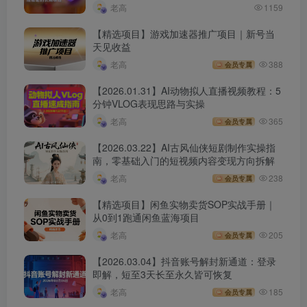
老高
1159
【精选项目】游戏加速器推广项目｜新号当
天见收益
老高
388
会员专属
【2026.01.31】AI动物拟人直播视频教程：5
分钟VLOG表现思路与实操
老高
365
会员专属
【2026.03.22】AI古风仙侠短剧制作实操指
南，零基础入门的短视频内容变现方向拆解
老高
238
会员专属
【精选项目】闲鱼实物卖货SOP实战手册｜
从0到1跑通闲鱼蓝海项目
老高
205
会员专属
【2026.03.04】抖音账号解封新通道：登录
即解，短至3天长至永久皆可恢复
老高
185
会员专属