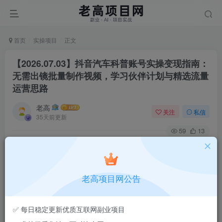
首页
实操项目
正文
【2026.07.03】抖音汽车科普账号实操变现指南：
无需出镜批量制作视频，学习伙伴计划与精选流量
运营思路
老高
关注
私信
35天前更新
59
13
老高项目网公告
✅ 每日稳定更新优质互联网副业项目