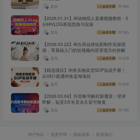
老高
386
会员专属
【2026.01.31】AI动物拟人直播视频教程：5
分钟VLOG表现思路与实操
老高
365
会员专属
【2026.03.22】AI古风仙侠短剧制作实操指
南，零基础入门的短视频内容变现方向拆解
老高
238
会员专属
【精选项目】闲鱼实物卖货SOP实战手册｜
从0到1跑通闲鱼蓝海项目
老高
205
会员专属
【2026.03.04】抖音账号解封新通道：登录
即解，短至3天长至永久皆可恢复
老高
185
会员专属
用户协议
免责声明
隐私政策
联系我们