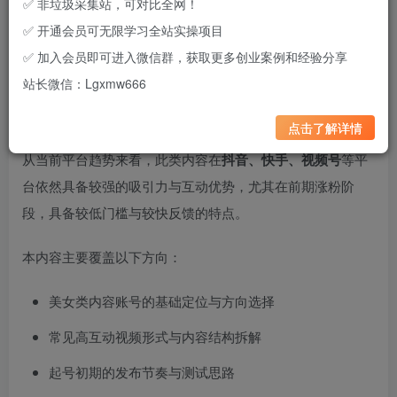
✅ 非垃圾采集站，可对比全网！
✅ 开通会员可无限学习全站实操项目
✅ 加入会员即可进入微信群，获取更多创业案例和经验分享
这是一个围绕“美女内容账号起号”的实操拆解，核心聚焦短
站长微信：Lgxmw666
视频平台常见的高互动内容形式，通过对热门内容逻辑的拆
解，帮助理解账号从0到起量的关键路径。
点击了解详情
从当前平台趋势来看，此类内容在
抖音、快手、视频号
等平
台依然具备较强的吸引力与互动优势，尤其在前期涨粉阶
段，具备较低门槛与较快反馈的特点。
本内容主要覆盖以下方向：
美女类内容账号的基础定位与方向选择
常见高互动视频形式与内容结构拆解
起号初期的发布节奏与测试思路