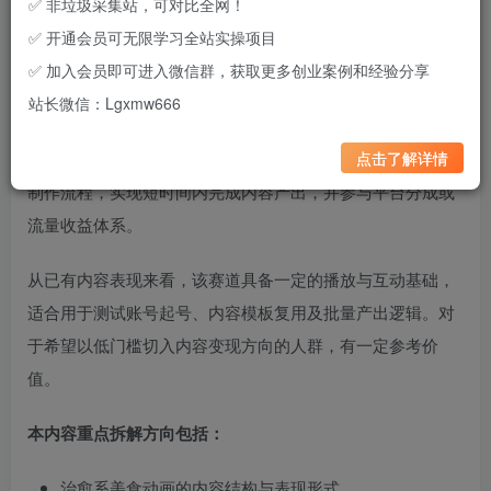
✅ 非垃圾采集站，可对比全网！
✅ 开通会员可无限学习全站实操项目
✅ 加入会员即可进入微信群，获取更多创业案例和经验分享
项目类型：
内容创作 / AI动画 / 平台分发变现
站长微信：Lgxmw666
这是一个围绕“治愈系美食动画”展开的内容创作方向，当前
点击了解详情
在短视频平台具备较高热度。整体玩法偏轻量化，通过简化
制作流程，实现短时间内完成内容产出，并参与平台分成或
流量收益体系。
从已有内容表现来看，该赛道具备一定的播放与互动基础，
适合用于测试账号起号、内容模板复用及批量产出逻辑。对
于希望以低门槛切入内容变现方向的人群，有一定参考价
值。
本内容重点拆解方向包括：
治愈系美食动画的内容结构与表现形式