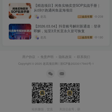
【精选项目】闲鱼实物卖货SOP实战手册｜
从0到1跑通闲鱼蓝海项目
老高
208
会员专属
【2026.03.04】抖音账号解封新通道：登录
即解，短至3天长至永久皆可恢复
老高
190
会员专属
用户协议
免责声明
隐私政策
联系我们
Copyright © 2025 老高项目网 |
浙ICP备2023017940号-1
站长微信，交流
关注公众号，获