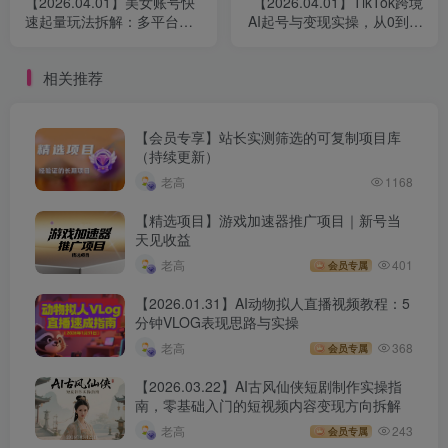
【2026.04.01】美女账号快
【2026.04.01】TikTok跨境
速起量玩法拆解：多平台通
AI起号与变现实操，从0到内
用的内容策略与涨粉路径
容跑通全流程
相关推荐
【会员专享】站长实测筛选的可复制项目库
（持续更新）
老高
1168
【精选项目】游戏加速器推广项目｜新号当
天见收益
老高
401
会员专属
【2026.01.31】AI动物拟人直播视频教程：5
分钟VLOG表现思路与实操
老高
368
会员专属
【2026.03.22】AI古风仙侠短剧制作实操指
南，零基础入门的短视频内容变现方向拆解
老高
243
会员专属