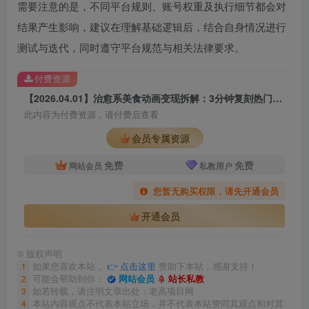
需要注意的是，不同平台规则、账号权重及执行细节都会对
结果产生影响，建议在理解基础逻辑后，结合自身情况进行
测试与迭代，同时遵守平台规范与相关法律要求。
付费资源
【2026.04.01】治愈系美食动画变现拆解：3分钟复刻热门内容，轻量化制作与平台分发实操指南
此内容为付费资源，请付费后查看
会员专属资源
免费
免费
网站会员
私教用户
您暂无购买权限，请先开通会员
开通会员
©
版权声明
1
如果您喜欢本站，
👉 点击这里
赞助下本站，感谢支持！
2
可能会帮助到你：
网站会员
站长私教
3
如若转载，请注明文章出处：老高项目网
4
本站内容观点不代表本站立场，并不代表本站赞同其观点和对其