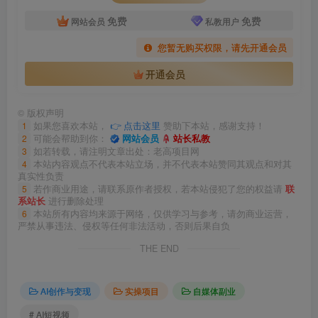
免费
免费
网站会员
私教用户
您暂无购买权限，请先开通会员
开通会员
©
版权声明
1
如果您喜欢本站，
👉 点击这里
赞助下本站，感谢支持！
2
可能会帮助到你：
网站会员
站长私教
3
如若转载，请注明文章出处：老高项目网
4
本站内容观点不代表本站立场，并不代表本站赞同其观点和对其
真实性负责
5
若作商业用途，请联系原作者授权，若本站侵犯了您的权益请
联
系站长
进行删除处理
6
本站所有内容均来源于网络，仅供学习与参考，请勿商业运营，
严禁从事违法、侵权等任何非法活动，否则后果自负
THE END
AI创作与变现
实操项目
自媒体副业
# AI短视频