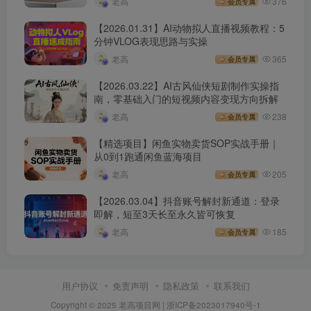
老高
376
会员专属
【2026.01.31】AI动物拟人直播视频教程：5
分钟VLOG表现思路与实操
老高
365
会员专属
【2026.03.22】AI古风仙侠短剧制作实操指
南，零基础入门的短视频内容变现方向拆解
老高
238
会员专属
【精选项目】闲鱼实物卖货SOP实战手册｜
从0到1跑通闲鱼蓝海项目
老高
205
会员专属
【2026.03.04】抖音账号解封新通道：登录
即解，短至3天长至永久皆可恢复
老高
185
会员专属
用户协议
免责声明
隐私政策
联系我们
Copyright © 2025 老高项目网 |
浙ICP备2023017940号-1