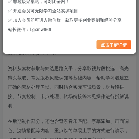
✅ 非垃圾采集站，可对比全网！
✅ 开通会员可无限学习全站实操项目
项目简介
✅ 加入会员即可进入微信群，获取更多创业案例和经验分享
站长微信：Lgxmw666
这是一份适合影视混剪方向学习与研究的实操资料合集，内
容围绕影视混剪短视频的基础制作流程展开整理，适合刚接
点击了解详情
触剪辑的新手参考学习。
资料从素材获取与筛选思路入手，分享影视片段挑选、高光
镜头截取、常见版权风险认知等基础内容，帮助学习者建立
正确的素材处理习惯。同时结合实际剪辑场景，对片段拼
接、节奏控制、卡点处理、转场衔接等常见操作进行拆解说
明。
在后期制作部分，还包含背景音乐匹配、字幕添加、画面调
色、滤镜搭配等内容，重点以简单易上手的方式进行演示，