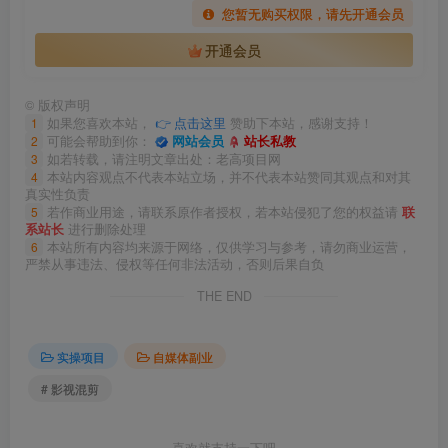
您暂无购买权限，请先开通会员
开通会员
©
版权声明
1
如果您喜欢本站，
👉 点击这里
赞助下本站，感谢支持！
2
可能会帮助到你：
网站会员
站长私教
3
如若转载，请注明文章出处：老高项目网
4
本站内容观点不代表本站立场，并不代表本站赞同其观点和对其
真实性负责
5
若作商业用途，请联系原作者授权，若本站侵犯了您的权益请
联
系站长
进行删除处理
6
本站所有内容均来源于网络，仅供学习与参考，请勿商业运营，
严禁从事违法、侵权等任何非法活动，否则后果自负
THE END
实操项目
自媒体副业
# 影视混剪
喜欢就支持一下吧